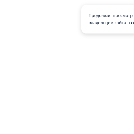
Продолжая просмотр 
владельцем сайта в с
ИНФОРМАЦИЯ
СОИСКАТЕЛЯМ
О «Работе.ру»
Добавить резюме
Правила сайта
Поиск вакансий
Политика обработки перс. данных
Каталог компани
Контакты
Каталог вакансий
Пресс-служба
Каталог професс
Работа у нас
Статьи и советы