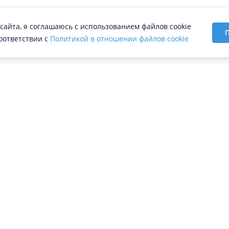
сайта, я соглашаюсь с использованием файлов cookie
П
оответствии с
Политикой в отношении файлов cookie
РАБОТОДАТЕЛЯМ
Разместить вакансии
Найти сотрудников
й
Производственный календарь
Прайс-лист
ий
Помощь работодателям