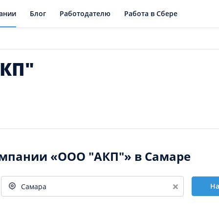
ании
Блог
Работодателю
Работа в Сбере
АКП"
омпании «ООО "АКП"» в Самаре
На